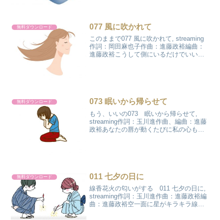
077 風に吹かれて
無料ダウンロード
このままで077 風に吹かれて, streaming
作詞：岡田麻也子作曲：進藤政裕編曲：
進藤政裕こうして側にいるだけでいいあ
なたの横で風に吹かれてこのままでこん
な素敵な夕焼け雲遠くに浮かぶ赤い雲眺
めたままひとときの夢でも大切にしたい
今のあな...
073 眠いから帰らせて
無料ダウンロード
もう、いいの073 眠いから帰らせて,
streaming作詞：玉川進作曲、編曲：進藤
政裕あなたの唇が動くたびに私の心も揺
れているあなたの顔を見ることもなく自
分の膝ばかり見つめているきっとこれは
ありふれたこと私だって初めてじゃない
けれどもう...
011 七夕の日に
無料ダウンロード
線香花火の匂いがする 011 七夕の日に,
streaming作詞：玉川進作曲：進藤政裕編
曲：進藤政裕空一面に星がキラキラ線香
花火の匂いがする笹につけた短冊がサラ
サラ涼しい風が吹いてくるよ今夜は素敵