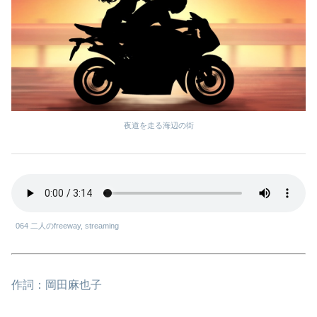
夜道を走る海辺の街
064 二人のfreeway, streaming
作詞：岡田麻也子