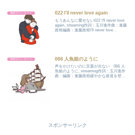
だね石鹸の香りがしているよ01:22198...
022 I’ll never love again
無料ダウンロード
もうあんなに愛せない022 I'll never love
again, streaming作詞：玉川進作曲：進藤
政裕編曲：進藤政裕I'll never love
againI'm so in love with youI'll never...
066 人魚姫のように
有料ダウンロード
声をかけたいのに言葉が出ない 066 人
魚姫のように, streaming作詞：玉川進作
曲・編曲：進藤政裕緩やかな坂道を登れ
ばいつしか街は目の前から消える大きな
山々の間に僕ともう一人あまり交わす言
葉もないけれど振り返ってごらん あの
丘の上を...
スポンサーリンク