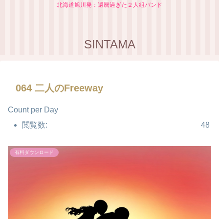
北海道旭川発：還暦過ぎた２人組バンド
SINTAMA
064 二人のFreeway
Count per Day
閲覧数:
48
有料ダウンロード